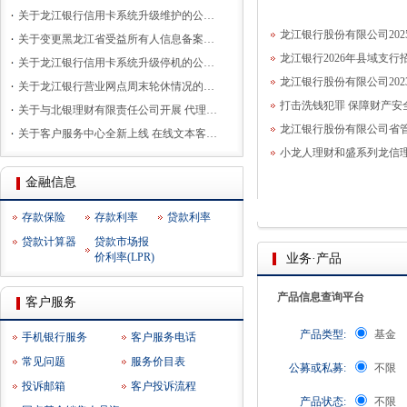
关于龙江银行信用卡系统升级维护的公…
龙江银行股份有限公司20
关于变更黑龙江省受益所有人信息备案…
龙江银行2026年县域支行
关于龙江银行信用卡系统升级停机的公…
龙江银行股份有限公司20
关于龙江银行营业网点周末轮休情况的…
打击洗钱犯罪 保障财产安
关于与北银理财有限责任公司开展 代理…
龙江银行股份有限公司省管
关于客户服务中心全新上线 在线文本客…
小龙人理财和盛系列龙信
金融信息
存款保险
存款利率
贷款利率
贷款计算器
贷款市场报
价利率(LPR)
业务·产品
产品信息查询平台
客户服务
产品类型:
基金
手机银行服务
客户服务电话
常见问题
服务价目表
公募或私募:
不限
投诉邮箱
客户投诉流程
产品状态:
不限