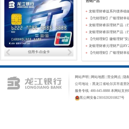
热销产品
龙银理财睿益系列债券稳健RY-
【代销理财】广银理财幸
龙银理财睿辰理财产品（行内
龙银理财睿辰理财产品（行内
【代销理财】徽银理财“安
龙银理财睿元理财产品RY26
白金卡
信用卡-标准卡
【代销理财】广银理财幸
网站声明
|
网站地图
|
营业网点
|
隐
公司地址：黑龙江省哈尔滨市道里区
服务专线: 400-645-8888 本网站支持I
黑公网安备23010202010827号