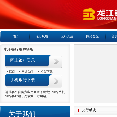
首页
龙行风貌
龙行党建
网络金融
普
电子银行用户登录
网上银行登录
指南
网银助手
相关下载
手机银行下载
请从各平台官方应用商店下载龙江银行手机
银行客户端，勿信第三方网站。
龙行动态
关于我们