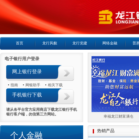
首页
龙行风貌
龙行党建
网络金融
普
电子银行用户登录
网上银行登录
指南
网银助手
相关下载
手机银行下载
请从各平台官方应用商店下载龙江银行手机
银行客户端，勿信第三方网站。
喜报首日热销5000万
幸福龙江财富满仓
热销产品
个人金融