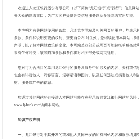
欢迎进入龙江银行股份有限公司（以下简称“龙江银行”或“我行”）信息网
务大众的网络窗口，为广大客户提供各类信息服务以及多项网络实用功能。
本声明为有关网站使用的条款，凡浏览本网站及相关网页的用户，均表示
条款、条件和说明变更的权利。变更自公布 时生效，您继续使用本网站，则
声明，以了解本网站政策的变化。本网站某些部分或网页可能包括单独条款和
果有任何冲突，该等附加条款和条件将对相关部分或网页适用。
您只可为合法目的享用龙江银行的服务及服务中所涉及的内容、资料或信
包含有诽谤他人、污秽语言、淫秽话语和图片、以及任何违法或损害他人利
财、服务或广告的信息。
您通过其他网站的链接进入本网站可能存在登录假冒龙江银行网站的风险
www.lj-bank.com访问本网站。
知识产权声明
一、龙江银行对于其开发的或和他人共同开发的所有网站内容和服务均拥