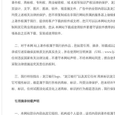
著作权、商标权、专利权、商业秘密权、域 名权等知识产权法律的保护。龙
页设计、文字、图片、图表、软件、视音频文件、广告中的全部内容以及龙江
均受上述相关法律的保护。您不得复制或在非我行网站所属的服务器上做镜像
上著作权属于我行、提供给客户下载的软件或文档，您只可以以本网站允许
制和其它商业用途的使用。您从 本网站下载或使用软件要遵守该软件携带的
项条款之后再下载、安装或使用软件。
二、对于本网 站上著作权属于我行的作品，您如需引用、摘录、转载或以
录或引述应确保反映原文的真实含义，并在使用时注明来源 （URL：www.lj-
任何违反国家有关法律法规，不遵守本网站声明，不经本网站同意，擅自使用
采取法律措施追究其责任的权利。
三、我行特别指出：龙江银行logo、“龙江银行”以及其它任何 用来标识
它可视性标识，都是属于我行所有的商标、标识，均受法律保护。您未经许可
标、标识。任何试图淡化或丑化上述商标、标识的行为都是违法的，我行保
引用摘录转载声明
一、本网站部分内容由其它组织、机构或个人提供，这些内容的著作权属