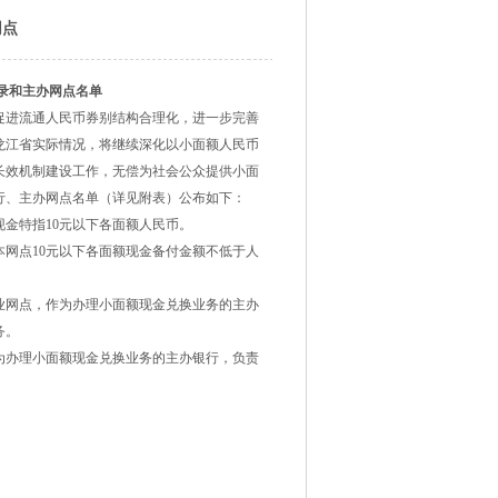
网点
录和主办网点名单
促进流通人民币券别结构合理化，进一步完善
龙江省实际情况，将继续深化以小面额人民币
长效机制建设工作，无偿为社会公众提供小面
行、主办网点名单（详见附表）公布如下：
金特指10元以下各面额人民币。
网点10元以下各面额现金备付金额不低于人
业网点，作为办理小面额现金兑换业务的主办
务。
为办理小面额现金兑换业务的主办银行，负责