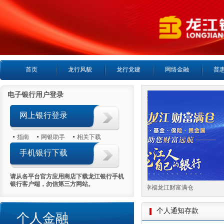
首页
龙行风貌
龙行党建
网络金融
普
电子银行用户登录
网上银行登录
指南
网银助手
相关下载
手机银行下载
请从各平台官方应用商店下载龙江银行手机
银行客户端，勿信第三方网站。
喜报首日热销5000万
幸福龙江财富满仓
个人通知存款
个人金融