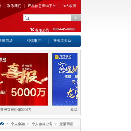
聘
|
联系我们
|
产品信息查询平台
|
加入收藏
400-645-8888
客服热线：
金融市场
村镇银行
投资者关系
报首日热销5000万
幸福龙江财富满仓
>
个人金融
>
个人存款业务
>
定活两便