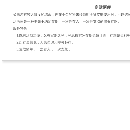
定活两便
如果您有较大额度的结余，但在不久的将来须随时全额支取使用时，可以选择
活两便是一种事先不约定存期，一次性存入，一次性支取的储蓄存款。
服务特色
1.既有活期之便，又有定期之利，利息按实际存期长短计算，存期越长利
2.起存金额低，人民币50元即可起存。
3.支取简单，一次存入，一次支取；