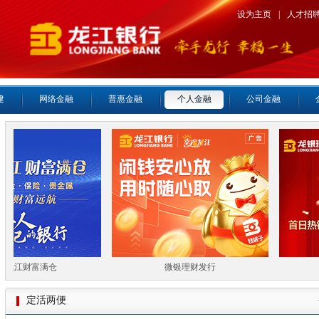
设为主页
|
人才招
建
网络金融
普惠金融
个人金融
公司金融
龙江财富满仓
微银理财发行
喜
定活两便