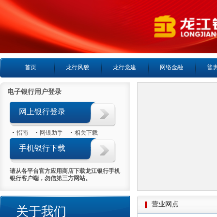
首页
龙行风貌
龙行党建
网络金融
普
电子银行用户登录
网上银行登录
指南
网银助手
相关下载
手机银行下载
请从各平台官方应用商店下载龙江银行手机
银行客户端，勿信第三方网站。
营业网点
关于我们