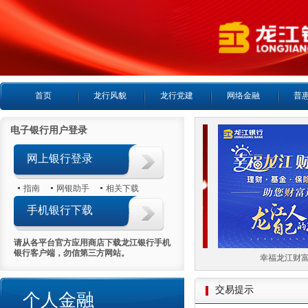
首页
龙行风貌
龙行党建
网络金融
普
电子银行用户登录
网上银行登录
指南
网银助手
相关下载
手机银行下载
请从各平台官方应用商店下载龙江银行手机
银行客户端，勿信第三方网站。
喜报首日热销5000万
幸福龙江财富
交易提示
个人金融