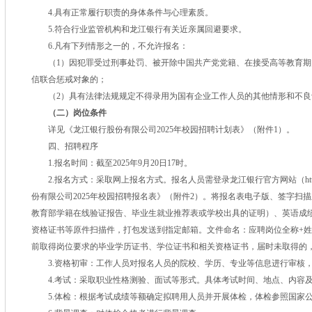
4.具有正常履行职责的身体条件与心理素质。
5.符合行业监管机构和龙江银行有关近亲属回避要求。
6.凡有下列情形之一的，不允许报名：
（1）因犯罪受过刑事处罚、被开除中国共产党党籍、在接受高等教育
信联合惩戒对象的；
（2）具有法律法规规定不得录用为国有企业工作人员的其他情形和不良
（二）岗位条件
详见《龙江银行股份有限公司2025年校园招聘计划表》（附件1）。
四、招聘程序
1.报名时间：截至2025年9月20日17时。
2.报名方式：采取网上报名方式。报名人员需登录龙江银行官方网站（https://w
份有限公司2025年校园招聘报名表》（附件2）。将报名表电子版、签字扫
教育部学籍在线验证报告、毕业生就业推荐表或学校出具的证明）、英语成
资格证书等原件扫描件，打包发送到指定邮箱。文件命名：应聘岗位全称+姓名+
前取得岗位要求的毕业学历证书、学位证书和相关资格证书，届时未取得的
3.资格初审：工作人员对报名人员的院校、学历、专业等信息进行审核
4.考试：采取职业性格测验、面试等形式。具体考试时间、地点、内容
5.体检：根据考试成绩等额确定拟聘用人员并开展体检，体检参照国家