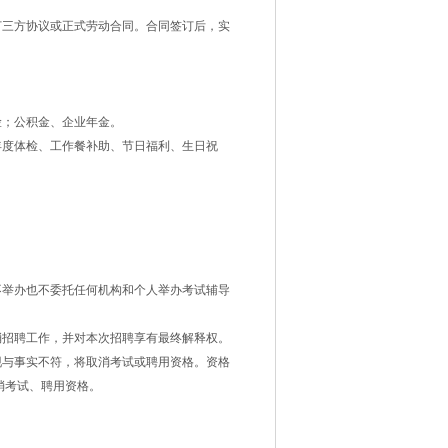
订三方协议或正式劳动合同。合同签订后，实
险；公积金、企业年金。
年度体检、工作餐补助、节日福利、生日祝
不举办也不委托任何机构和个人举办考试辅导
消招聘工作，并对本次招聘享有最终解释权。
现与事实不符，将取消考试或聘用资格。资格
消考试、聘用资格。