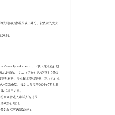
期间受到留校察看及以上处分、被依法列为失
记录的。
ww.lj-bank.com/），下载《龙江银行股
描版及身份证、学历（学籍）认定材料（包括
绩证明材料、专业技术资格证书、职（执）业
联系电话。报名人员需于2026年7月31日
，取消聘用资格。
，符合条件进入考试人选范围。
及形式另行通知。
公务员标准有关规定执行。