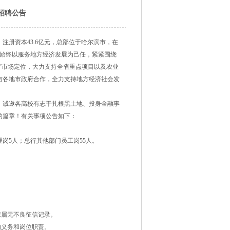
招聘公告
注册资本43.6亿元，总部位于哈尔滨市，在
银行始终以服务地方经济发展为己任，紧紧围绕
”市场定位，大力支持全省重点项目以及农业
与各地市政府合作，全力支持地方经济社会发
。诚邀各高校有志于扎根黑土地、投身金融事
的篇章！有关事项公告如下：
理岗5人；总行其他部门员工岗55人。
亲属无不良征信记录。
的义务和岗位职责。