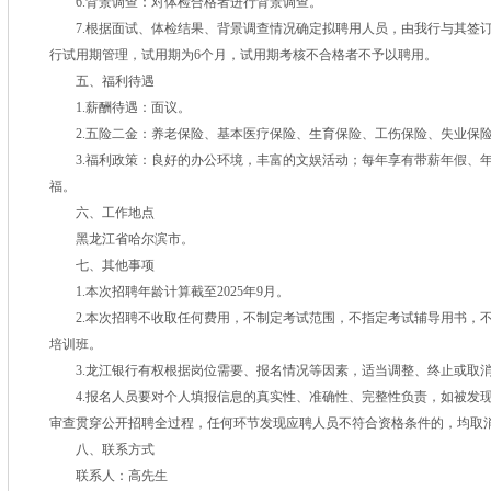
6.背景调查：对体检合格者进行背景调查。
7.根据面试、体检结果、背景调查情况确定拟聘用人员，由我行与其签
行试用期管理，试用期为6个月，试用期考核不合格者不予以聘用。
五、福利待遇
1.薪酬待遇：面议。
2.五险二金：养老保险、基本医疗保险、生育保险、工伤保险、失业保
3.福利政策：良好的办公环境，丰富的文娱活动；每年享有带薪年假、
福。
六、工作地点
黑龙江省哈尔滨市。
七、其他事项
1.本次招聘年龄计算截至2025年9月。
2.本次招聘不收取任何费用，不制定考试范围，不指定考试辅导用书，
培训班。
3.龙江银行有权根据岗位需要、报名情况等因素，适当调整、终止或取
4.报名人员要对个人填报信息的真实性、准确性、完整性负责，如被发
审查贯穿公开招聘全过程，任何环节发现应聘人员不符合资格条件的，均取
八、联系方式
联系人：高先生