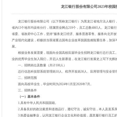
龙江银行股份有限公司2023年校园
龙江银行股份有限公司（以下简称龙江银行）为黑龙江省地方法人银行，
省内13个地市均设有分行，辖属营业网点219个，员工总数4865人。龙江
省委、省政府中心工作，坚持“服务龙江经济、服务普惠零售、服务向北开放
产业现代化建设，积极担当我省重点国有企业改革脱困急难险重任务，加深
展。
根据业务发展需要，现面向全国高校应届毕业生招聘龙江银行总行员工
业的优秀毕业生加入我们，开启人生新赛道，在龙江银行发展史上写下光辉
一、招聘岗位及数量（共计100人）
总行信息科技部系统管理岗10人、程序开发岗30人、应用管理与安全管
二、招聘范围
面向高校毕业生，毕业时间为2024年1月至2026年7月。
三、招聘条件
（一）基本条件
1.具有中华人民共和国国籍。
2.具备良好的政治素质和道德品行，遵纪守法，诚实守信，本人及直系
3.热爱金融事业，认同龙江银行企业文化和价值观，愿意履行银行员工