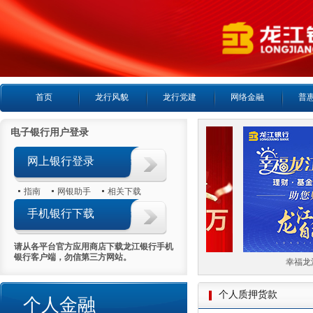
首页
龙行风貌
龙行党建
网络金融
普
电子银行用户登录
网上银行登录
指南
网银助手
相关下载
手机银行下载
请从各平台官方应用商店下载龙江银行手机
银行客户端，勿信第三方网站。
喜报首日热销5000万
幸福龙江
个人质押货款
个人金融