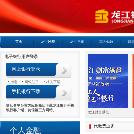
首页
龙行风貌
龙行党建
网络金融
普
电子银行用户登录
网上银行登录
指南
网银助手
相关下载
手机银行下载
请从各平台官方应用商店下载龙江银行手机
银行客户端，勿信第三方网站。
喜报首日热销5000万
幸福龙江财富满仓
代缴费业务
个人金融