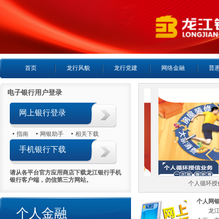
首页
龙行风貌
龙行党建
网络金融
普
电子银行用户登录
网上银行登录
指南
网银助手
相关下载
手机银行下载
请从各平台官方应用商店下载龙江银行手机
银行客户端，勿信第三方网站。
个人房产抵押贷款
个人循环授信
个人网
个人金融
龙江银