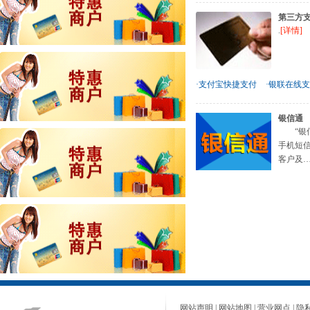
第三方
.
[详情]
·支付宝快捷支付
·银联在线
银信通
“银信
手机短
客户及… 
网站声明
|
网站地图
|
营业网点
|
隐