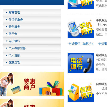
全面、
有免收手
财富管理
借记卡业务
手机银
龙江银
特色服务
项业界领
信用卡
还款、日
电子银行
·手机银行（贴膜卡）
·手机
个人存款业务
电话银
个人贷款
400-
优惠活动
务号码，您
断、全方
自助银
龙江银
小时不间