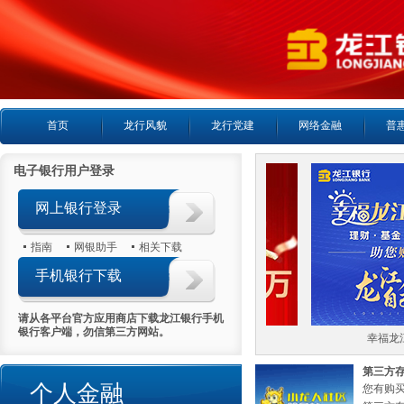
首页
龙行风貌
龙行党建
网络金融
普
电子银行用户登录
网上银行登录
指南
网银助手
相关下载
手机银行下载
请从各平台官方应用商店下载龙江银行手机
银行客户端，勿信第三方网站。
喜报首日热销5000万
幸福龙江
第三方
个人金融
您有购