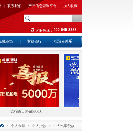
聘
|
联系我们
|
产品信息查询平台
|
加入收藏
400-645-8888
客服热线：
金融市场
村镇银行
投资者关系
喜报首日热销5000万
幸福龙江财富满仓
>
个人金融
>
个人贷款
>
个人汽车贷款