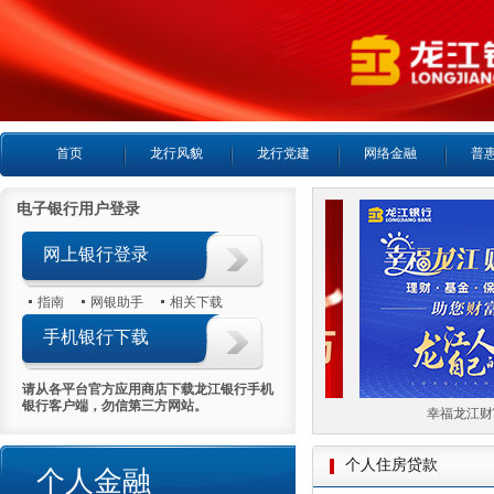
首页
龙行风貌
龙行党建
网络金融
普
电子银行用户登录
网上银行登录
指南
网银助手
相关下载
手机银行下载
请从各平台官方应用商店下载龙江银行手机
银行客户端，勿信第三方网站。
喜报首日热销5000万
幸福龙江财富
个人住房贷款
个人金融