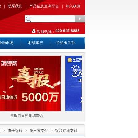
聘
|
联系我们
|
产品信息查询平台
|
加入收藏
400-645-8888
客服热线：
金融市场
村镇银行
投资者关系
喜报首日热销5000万
幸福龙江财富满仓
融
>
电子银行
>
第三方支付
>
银联在线支付