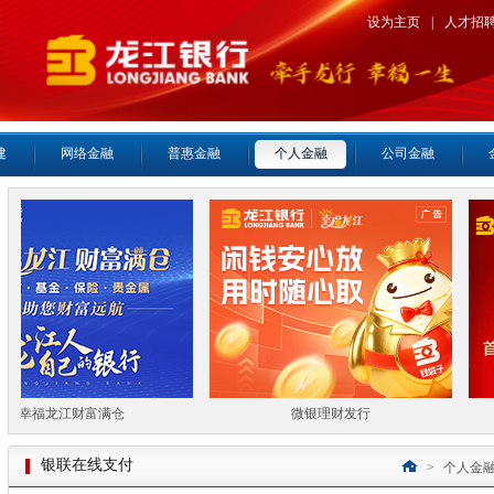
设为主页
|
人才招
建
网络金融
普惠金融
个人金融
公司金融
幸福龙江财富满仓
微银理财发行
银联在线支付
>
个人金