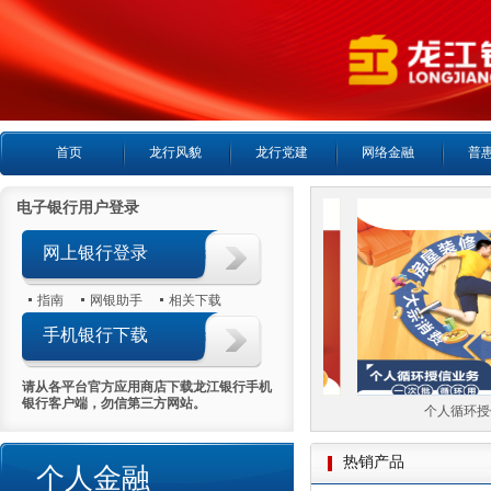
首页
龙行风貌
龙行党建
网络金融
普
电子银行用户登录
网上银行登录
指南
网银助手
相关下载
手机银行下载
请从各平台官方应用商店下载龙江银行手机
银行客户端，勿信第三方网站。
个人房产抵押贷款
个人循环授信
热销产品
个人金融