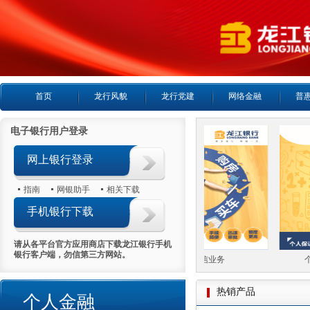
首页
龙行风貌
龙行党建
网络金融
普
电子银行用户登录
网上银行登录
指南
网银助手
相关下载
手机银行下载
请从各平台官方应用商店下载龙江银行手机
银行客户端，勿信第三方网站。
人房产抵押贷款
个人循环授信业务
个
热销产品
个人金融