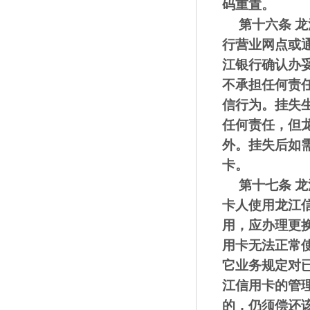
码重置。
第十六条
龙
行营业网点
或
江银行确认
办
不承担任何责
信行为。挂失
任何责任，但
外。
挂失后如
卡。
第十七条
龙
卡人使用龙江
用，应办理更
用卡无法正常
它业务规定对
江信用卡的管
的，仍
须
偿还