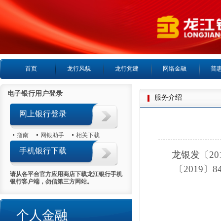
首页
龙行风貌
龙行党建
网络金融
普
电子银行用户登录
服务介绍
网上银行登录
指南
网银助手
相关下载
手机银行下载
龙银发〔20
〔2019
请从各平台官方应用商店下载龙江银行手机
银行客户端，勿信第三方网站。
个人金融