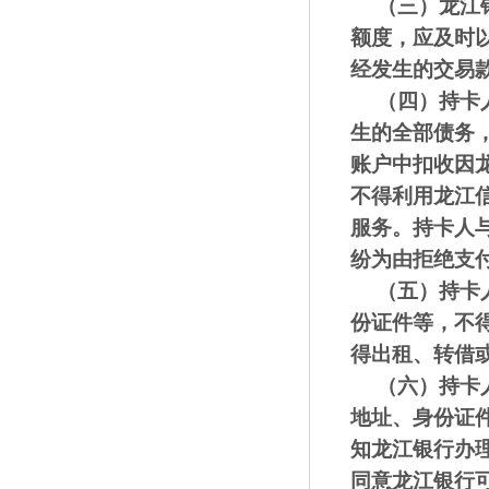
（三）
龙江
额度，应及时
经发生的交易
（四）
持卡
生的全部债务
账户中扣收因
不得利用龙江
服务。持卡人
纷为由拒绝支
（五）
持卡
份证件等，不
得出租
、
转借
（六）
持卡
地址、身份证
知
龙江银行
办
同意
龙江银行