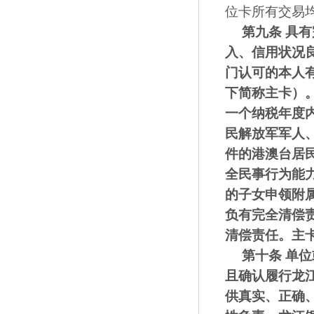
位卡所有交易
第九条
具有
入、信用状况
门认可的本人
下简称主卡）
一个纳税年度
民解放军军人
件的港澳台居
全民事行为能
的
子女
申领附
负有
完全
清偿
清偿责任。主
第十条
单位
且确认履行龙
供真实、正确