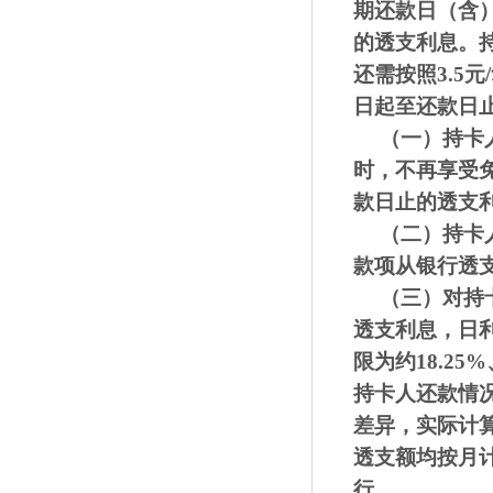
期还款日（含
的透支利息。
还需按照
3.5
日起至还款日
（一）
持卡
时，不再享受
款日止的透支
（二）
持卡
款项从银行透
（三）
对持
透支
利息，日利
限为
约
18.25
持卡人
还款情
差异，
实际计
透支额均按月
行。