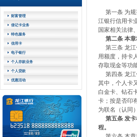
第一条 为
财富管理
江银行信用卡
借记卡业务
国家相关法律
特色服务
第二条
本章
信用卡
第三条 龙
电子银行
用额度，持卡
个人存款业务
存取现金等功
个人贷款
第四条 龙
优惠活动
其中，个人卡
白金卡、钻石
卡；按是否印
为联名（认同
第五条
发卡
程。
第六条 本