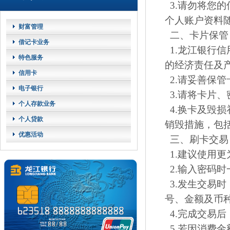
3.请勿将您的
个人账户资料
财富管理
二、卡片保管
借记卡业务
1.龙江银行
特色服务
的经济责任及
信用卡
2.请妥善保
电子银行
3.请将卡片
个人存款业务
4.换卡及毁
个人贷款
销毁措施，包
优惠活动
三、刷卡交易
1.建议使用
2.输入密码
3.发生交易
号、金额及币
4.完成交易
5.若因消费