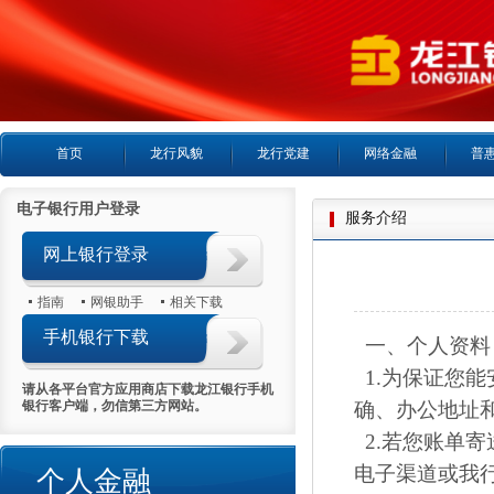
首页
龙行风貌
龙行党建
网络金融
普
电子银行用户登录
服务介绍
网上银行登录
指南
网银助手
相关下载
手机银行下载
一、个人资料
1.为保证您
请从各平台官方应用商店下载龙江银行手机
银行客户端，勿信第三方网站。
确、办公地址
2.若您账单
电子渠道或我
个人金融