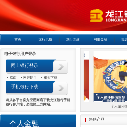
首页
龙行风貌
龙行党建
网络金融
普
电子银行用户登录
网上银行登录
指南
网银助手
相关下载
手机银行下载
请从各平台官方应用商店下载龙江银行手机
银行客户端，勿信第三方网站。
个人房产抵押贷款
个人循环授
热销产品
个人金融