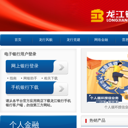
首页
龙行风貌
龙行党建
网络金融
普
电子银行用户登录
网上银行登录
指南
网银助手
相关下载
手机银行下载
请从各平台官方应用商店下载龙江银行手机
银行客户端，勿信第三方网站。
个人房产抵押贷款
个人循环授信业务
热销产品
个人金融