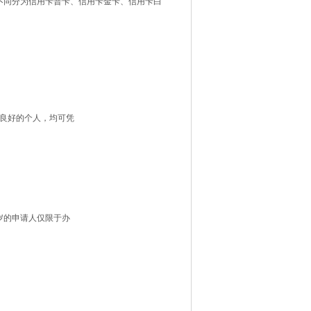
同分为信用卡普卡、信用卡金卡、信用卡白
信良好的个人，均可凭
岁的申请人仅限于办