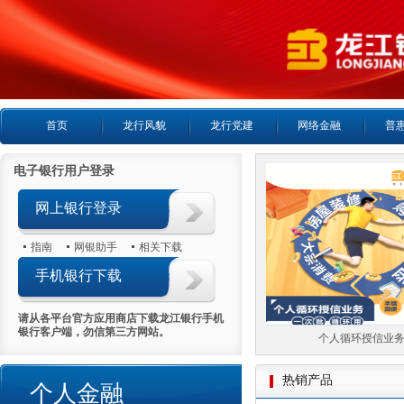
首页
龙行风貌
龙行党建
网络金融
普
电子银行用户登录
网上银行登录
指南
网银助手
相关下载
手机银行下载
请从各平台官方应用商店下载龙江银行手机
银行客户端，勿信第三方网站。
个人房产抵押贷款
个人循环授信业务
热销产品
个人金融