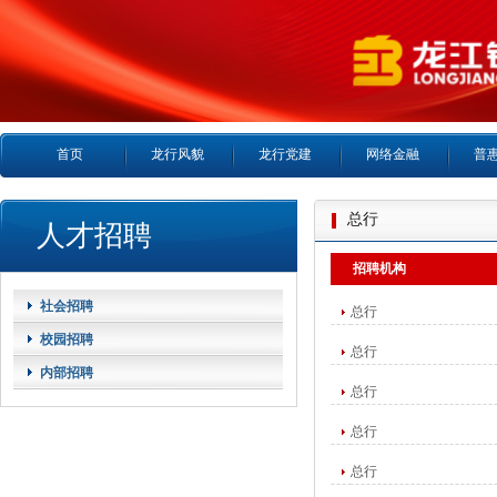
首页
龙行风貌
龙行党建
网络金融
普
总行
人才招聘
招聘机构
社会招聘
总行
校园招聘
总行
内部招聘
总行
总行
总行