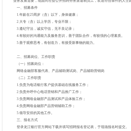
业务发展需要，现面向社会公开招聘劳务派遣制员工，欢迎符合条件的人士
一、招募条件
1.年龄在25周岁（含）以下，身体健康；
2.大专（含）以上学历，专业不限；
3.遵纪守法，诚实守信，无不良记录；
4.有较好的沟通能力及服务意识，善于团队合作，有较强的心理素质。
5.善于观察思考，有创造力，有接受新事物的能力。
二、招募岗位、工作职责
（一）招募岗位：
网络金融部客服代表、产品辅助测试岗、产品辅助营销岗
（二）工作职责
1.负责为电话银行客户提供基础在线服务工作；
2.负责外呼中心电话营销和产品推广工作；
3.负责网络金融部产品测试和产品体验工作；
4.负责网络金融部产品营销辅助工作；
5.领导安排的其他工作。
三、报名方式
登录龙江银行官方网站下载并填写招聘报名登记表，于现场报名时提交。