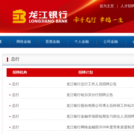
设为主页
|
人才招
建
网络金融
普惠金融
个人金融
公司金融
总行
招聘机构
招聘计划
总行
龙江银行总行工作人员招聘公告
总行
龙江银行哈尔滨分行招聘公告
总行
龙江银行股份有限公司博士后科研工作站20
总行
龙江银行金融市场部短期实习岗位人员招
总行
龙江银行网络金融部2016年度劳务派遣制