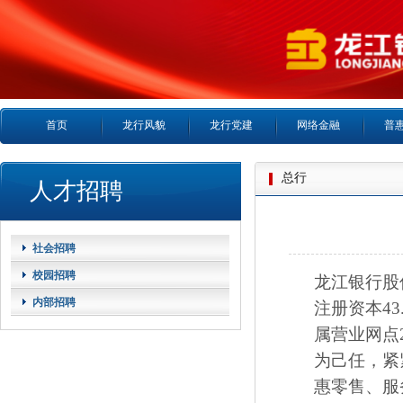
首页
龙行风貌
龙行党建
网络金融
普
总行
人才招聘
社会招聘
校园招聘
龙江银行股
内部招聘
注册资本4
属营业网点
为己任，紧
惠零售、服