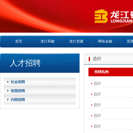
首页
龙行风貌
龙行党建
网络金融
普
总行
人才招聘
招聘机构
社会招聘
总行
校园招聘
总行
内部招聘
总行
总行
总行