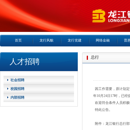
首页
龙行风貌
龙行党建
网络金融
普
总行
人才招聘
社会招聘
校园招聘
因工作需要，原计划定于2
年10月24日17时，
内部招聘
欢迎符合条件人员积极
特此公告。
附件：
龙江银行总行部