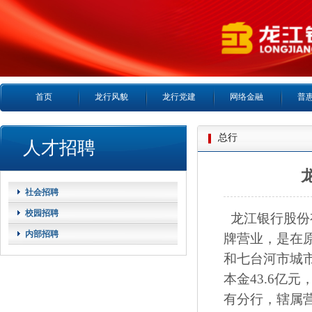
首页
龙行风貌
龙行党建
网络金融
普
总行
人才招聘
社会招聘
校园招聘
龙江银行股份有
内部招聘
牌营业，是在
和七台河市城
本金43.6亿
有分行，辖属营