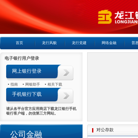
首页
龙行风貌
龙行党建
网络金融
普
电子银行用户登录
网上银行登录
指南
网银助手
相关下载
手机银行下载
请从各平台官方应用商店下载龙江银行手机
银行客户端，勿信第三方网站。
对公存款
公司金融