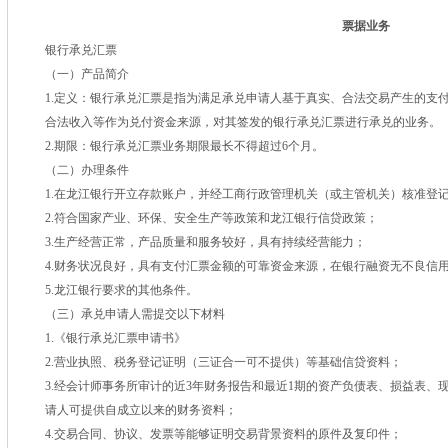
票据业务
银行承兑汇票
（一）产品简介
1.定义：银行承兑汇票是指为满足承兑申请人基于真实、合法交易产生的支
合法收入等作为兑付资金来源，对其签发的银行承兑汇票进行承兑的业务。
2.期限：银行承兑汇票业务期限最长不得超过6个月。
（二）办理条件
1.在龙江银行开立存款账户，并经工商行政管理机关（或主管机关）核准登
2.符合国家产业、环保、安全生产等政策和龙江银行信贷政策；
3.生产经营正常，产品质量和服务较好，具有持续经营能力；
4.财务状况良好，具有支付汇票金额的可靠资金来源，在银行融资无不良信
5.龙江银行要求的其他条件。
（三）承兑申请人需提交以下材料
1.《银行承兑汇票申请书》
2.营业执照、税务登记证明（三证合一可不提供）等基础信贷资料；
3.经会计师事务所审计的近3年财务报告和最近1期的资产负债表、损益表、
请人可提供自成立以来的财务资料；
4.交易合同、协议、发票等能够证明交易背景资料的原件及复印件；