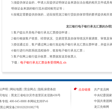
5.须提供保证金的，申请人应提供证明保证金来源合法合规的相关文件或具
明保证金来源的银行流水或转账凭证等；
6.按规定需要提供担保的，还应按照龙江银行贷款担保管理的要求提供相关
龙江银行电子银行承兑汇票的办理
1.客户提出开具电子银行承兑汇票授信申请；
2.银行根据客户资质、经营状况、交易背景及担保等情况开展调查、审查及
3.授信通过后，客户通过网上银行发起电子银行承兑汇票出票申请，并提示
4.银行进行内部系统流程操作，签发电子银行承兑汇票；
5.客户在网上银行提示收票，将票据发送至收票人
下载：
电子银行承兑汇票业务受理网点.xls
站声明
|
网站地图
|
营业网点
|
隐私保密条款
点击链接
共产党员网
司地址：黑龙江省哈尔滨市道里区友谊路436号
中央纪委国家
中国共青团网
专线: 400-645-8888 本网站支持IPv6
龙江先锋网
黑公网安备23010202010827号