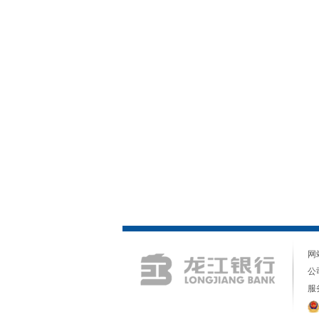
网
公
服务