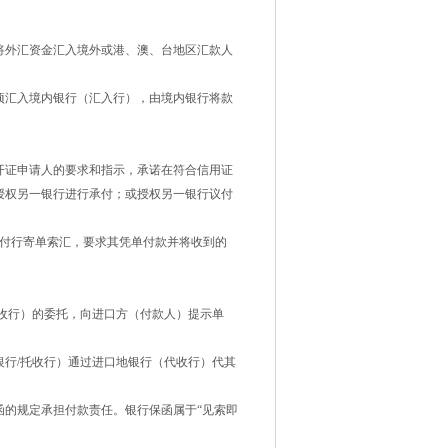
外汇资金汇入境外或港、澳、台地区汇款人
汇入境内银行（汇入行），由境内银行将款
证申请人的要求和指示，承诺在符合信用证
授权另一银行进行承付；或授权另一银行议付
付行寄单索汇，要求其凭单付款并将收到的
收行）的委托，向进口方（付款人）提示单
行/托收行）通过进口地银行（代收行）代其
函的规定承担付款责任。银行保函属于“见索即