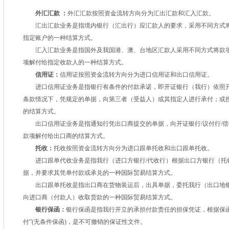
外汇汇款 ：
外汇汇款按照资金流转方向分为汇出汇款和汇入汇款。
汇出汇款业务是指境内银行（汇出行）应汇款人的要求，采用不同方式将
指定账户的一种结算方式。
汇入汇款业务是指国外及我国港、澳、台地区汇款人采用不同方式将款项
项解付给指定收款人的一种结算方式。
信用证：
信用证按照资金流转方向分为进口信用证和出口信用证。
进口信用证业务是指银行有条件的付款承诺，即开证银行（我行）依照开
条款情况下，凭规定的单据，向第三者（受益人）或其指定人进行承付；或
的结算方式。
出口信用证业务是指通知行凭出口商提交的单据，向开证银行/议付行/偿
款项解付给出口商的结算方式。
托收：
托收按照资金流转方向分为进口跟单托收和出口跟单托收。
进口跟单代收业务是指我行（进口方银行/代收行）根据出口方银行（托
据，并要求其凭单付款或承兑的一种国际贸易结算方式。
出口跟单托收是指出口商在货物装运后，出具单据，委托我行（出口地银
向进口商（付款人）收取货款的一种国际贸易结算方式。
银行保函：
银行保函是指我行开立的承担付款责任的担保凭证，根据保
付”(无条件保函)，是不可撤销的保证性文件。