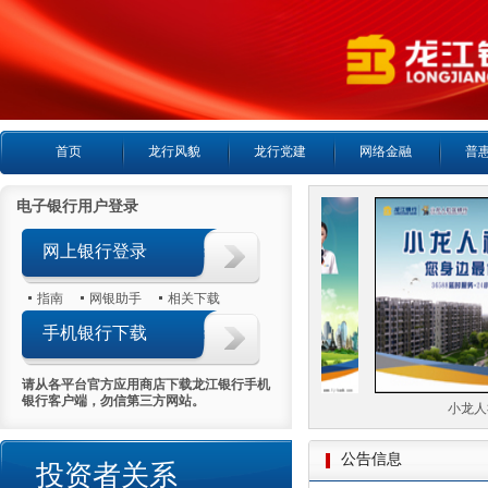
首页
龙行风貌
龙行党建
网络金融
普
电子银行用户登录
网上银行登录
指南
网银助手
相关下载
手机银行下载
请从各平台官方应用商店下载龙江银行手机
银行客户端，勿信第三方网站。
24小时客服热线
小龙人社
公告信息
投资者关系