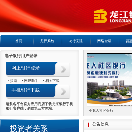
首页
龙行风貌
龙行党建
网络金融
普
电子银行用户登录
网上银行登录
指南
网银助手
相关下载
手机银行下载
请从各平台官方应用商店下载龙江银行手机
银行客户端，勿信第三方网站。
24小时客服热线
小龙人社区银行
公告信息
投资者关系