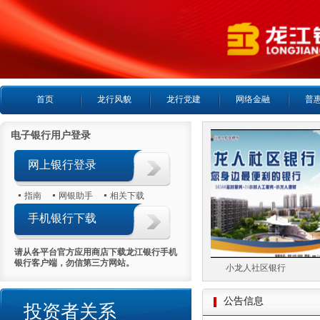
首页
龙行风貌
龙行党建
网络金融
普
电子银行用户登录
网上银行登录
指南
网银助手
相关下载
手机银行下载
请从各平台官方应用商店下载龙江银行手机
银行客户端，勿信第三方网站。
24小时客服热线
小龙人社区银行
公告信息
投资者关系