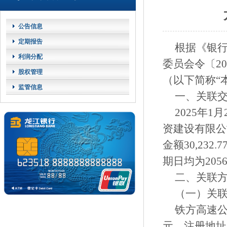
公告信息
定期报告
根据《银
利润分配
委员会令〔2
股权管理
（以下简称“
监管信息
一、关联
2025年1
资建设有限公
金额30,23
期日均为205
二、关联
（一）关
铁方高速公
元，注册地址