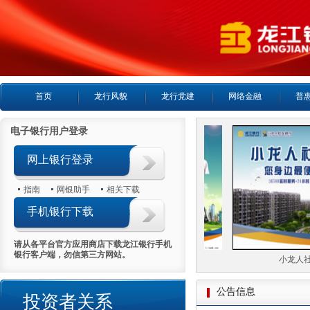
首页
龙行风貌
龙行党建
网络金融
普
电子银行用户登录
网上银行登录
指南
网银助手
相关下载
手机银行下载
请从各平台官方应用商店下载龙江银行手机
银行客户端，勿信第三方网站。
24小时客服热线
小龙人社
公告信息
投资者关系