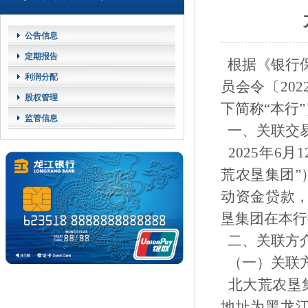
公告信息
定期报告
根据《银行
利润分配
员会令〔20
股权管理
下简称“本行
监管信息
一、关联交
2025年6
荒农垦集团”
动资金贷款，
垦集团在本行授
二、关联方
（一）关联
北大荒农垦集团
地址为黑龙江