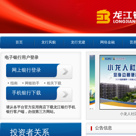
首页
龙行风貌
龙行党建
网络金融
普
电子银行用户登录
网上银行登录
指南
网银助手
相关下载
手机银行下载
请从各平台官方应用商店下载龙江银行手机
银行客户端，勿信第三方网站。
24小时客服热线
小龙人社区
公告信息
投资者关系