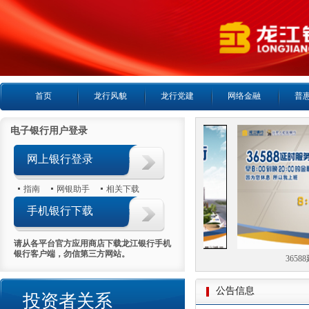
首页
龙行风貌
龙行党建
网络金融
普
电子银行用户登录
网上银行登录
指南
网银助手
相关下载
手机银行下载
请从各平台官方应用商店下载龙江银行手机
银行客户端，勿信第三方网站。
小龙人社区银行
36588延时
公告信息
投资者关系