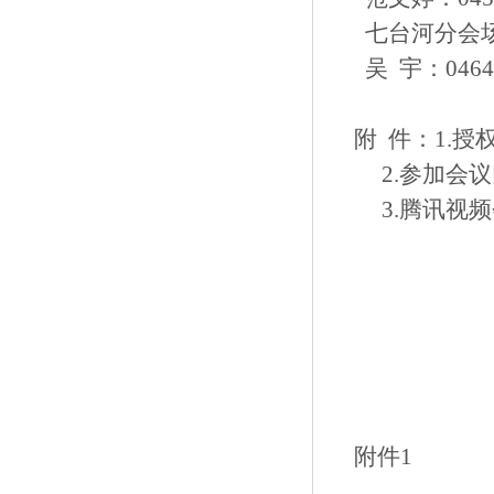
七台河分会
吴 宇：0464-8
附 件：1.授
2.参加会议
3.腾讯视频
附件1