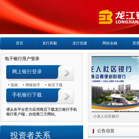
首页
龙行风貌
龙行党建
网络金融
普
电子银行用户登录
网上银行登录
指南
网银助手
相关下载
手机银行下载
请从各平台官方应用商店下载龙江银行手机
银行客户端，勿信第三方网站。
24小时客服热线
小龙人社区银行
公告信息
投资者关系