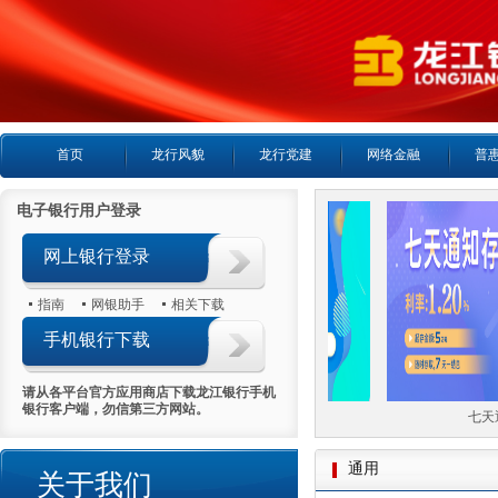
首页
龙行风貌
龙行党建
网络金融
普
电子银行用户登录
网上银行登录
指南
网银助手
相关下载
手机银行下载
请从各平台官方应用商店下载龙江银行手机
银行客户端，勿信第三方网站。
年期
大额存单3年期
七天通
通用
关于我们