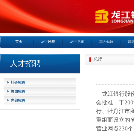
首页
龙行风貌
龙行党建
网络金融
普
总行
人才招聘
社会招聘
校园招聘
龙江银行股份
内部招聘
会批准，于20
行、牡丹江市
重组而设立的
营业网点230