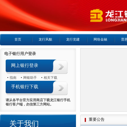
首页
龙行风貌
龙行党建
网络金融
普
电子银行用户登录
网上银行登录
指南
网银助手
相关下载
手机银行下载
请从各平台官方应用商店下载龙江银行手机
银行客户端，勿信第三方网站。
重要公告
关于我们