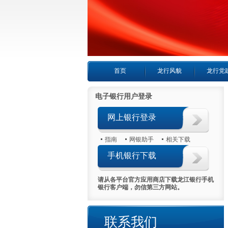
首页
龙行风貌
龙行党
电子银行用户登录
网上银行登录
指南
网银助手
相关下载
手机银行下载
请从各平台官方应用商店下载龙江银行手机
银行客户端，勿信第三方网站。
联系我们