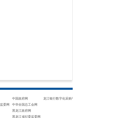
中国政府网
龙江银行数字化采购平台
监委网
中华全国总工会网
黑龙江政府网
黑龙江省纪委监委网