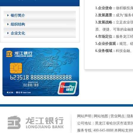
1.企业使命：
做积极投
2.发展愿景：
成为“服务
银行简介
3.发展战略：
立足农业
组织结构
质、便捷、可靠的金融
企业文化
4.市场定位：
服务龙江
5.企业价值观：
规范、
6.业务领域：
科技金融
网站声明
|
网站地图
|
营业网点
|
隐
公司地址：黑龙江省哈尔滨市道里区
服务专线: 400-645-8888 本网站支持I