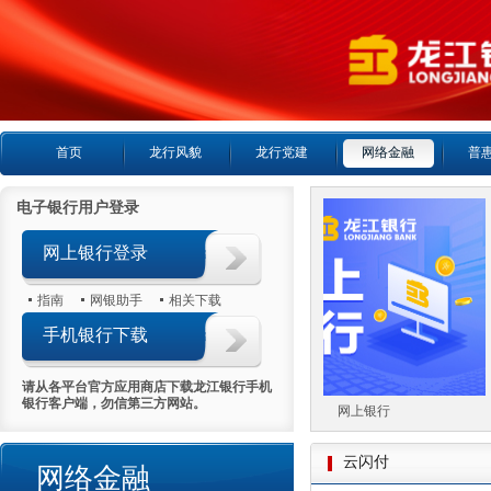
首页
龙行风貌
龙行党建
网络金融
普
电子银行用户登录
网上银行登录
指南
网银助手
相关下载
手机银行下载
请从各平台官方应用商店下载龙江银行手机
银行客户端，勿信第三方网站。
微信银行
网上银行
云闪付
网络金融