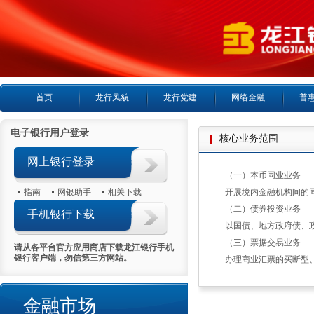
首页
龙行风貌
龙行党建
网络金融
普
电子银行用户登录
核心业务范围
网上银行登录
（一）本币同业业务
指南
网银助手
相关下载
开展境内金融机构间的
（二）债券投资业务
手机银行下载
以国债、地方政府债、
（三）票据交易业务
请从各平台官方应用商店下载龙江银行手机
银行客户端，勿信第三方网站。
办理商业汇票的买断型
金融市场