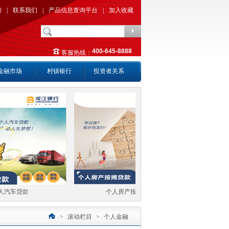
聘
|
联系我们
|
产品信息查询平台
|
加入收藏
400-645-8888
客服热线：
金融市场
村镇银行
投资者关系
汽车贷款
个人房产按揭贷款
>
滚动栏目
>
个人金融